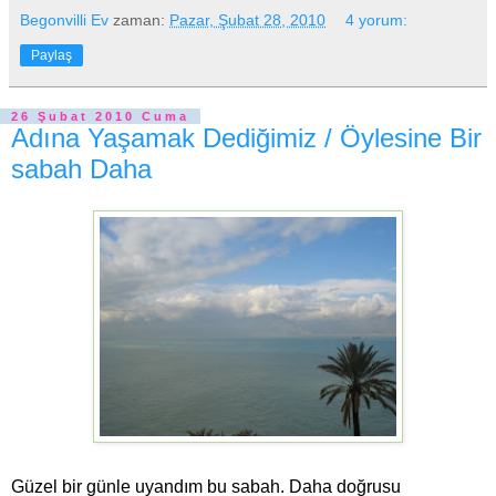
Begonvilli Ev
zaman:
Pazar, Şubat 28, 2010
4 yorum:
Paylaş
26 Şubat 2010 Cuma
Adına Yaşamak Dediğimiz / Öylesine Bir
sabah Daha
Güzel bir günle uyandım bu sabah. Daha doğrusu