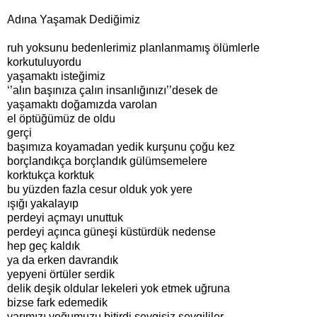
Adına Yaşamak Dediğimiz
ruh yoksunu bedenlerimiz planlanmamış ölümlerle
korkutuluyordu
yaşamaktı isteğimiz
‘’alın başınıza çalın insanlığınızı’’desek de
yaşamaktı doğamızda varolan
el öptüğümüz de oldu
gerçi
başımıza koyamadan yedik kurşunu çoğu kez
borçlandıkça borçlandık gülümsemelere
korktukça korktuk
bu yüzden fazla cesur olduk yok yere
ışığı yakalayıp
perdeyi açmayı unuttuk
perdeyi açınca güneşi küstürdük nedense
hep geç kaldık
ya da erken davrandık
yepyeni örtüler serdik
delik deşik oldular lekeleri yok etmek uğruna
bizse fark edemedik
varımızı yoğumuzu bitirdi sevgisiz sevgililer