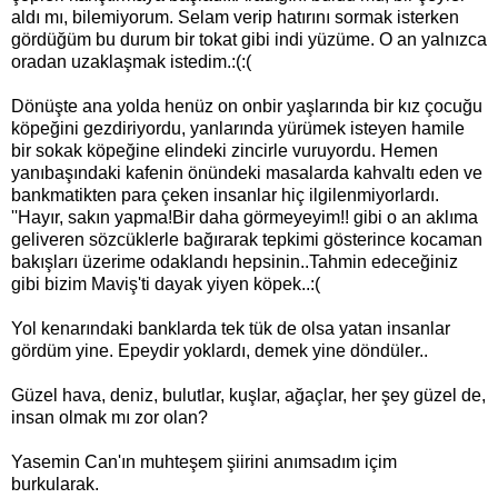
aldı mı, bilemiyorum. Selam verip hatırını sormak isterken
gördüğüm bu durum bir tokat gibi indi yüzüme. O an yalnızca
oradan uzaklaşmak istedim.:(:(
Dönüşte ana yolda henüz on onbir yaşlarında bir kız çocuğu
köpeğini gezdiriyordu, yanlarında yürümek isteyen hamile
bir sokak köpeğine elindeki zincirle vuruyordu. Hemen
yanıbaşındaki kafenin önündeki masalarda kahvaltı eden ve
bankmatikten para çeken insanlar hiç ilgilenmiyorlardı.
''Hayır, sakın yapma!Bir daha görmeyeyim!! gibi o an aklıma
geliveren sözcüklerle bağırarak tepkimi gösterince kocaman
bakışları üzerime odaklandı hepsinin..Tahmin edeceğiniz
gibi bizim Maviş'ti dayak yiyen köpek..:(
Yol kenarındaki banklarda tek tük de olsa yatan insanlar
gördüm yine. Epeydir yoklardı, demek yine döndüler..
Güzel hava, deniz, bulutlar, kuşlar, ağaçlar, her şey güzel de,
insan olmak mı zor olan?
Yasemin Can'ın muhteşem şiirini anımsadım içim
burkularak.