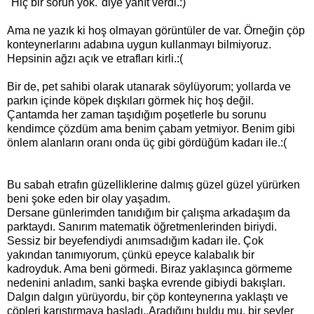
''Hiç bir sorun yok.''diye yanıt verdi.:)
Ama ne yazık ki hoş olmayan görüntüler de var. Örneğin çöp
konteynerlarını adabına uygun kullanmayı bilmiyoruz.
Hepsinin ağzı açık ve etrafları kirli.:(
Bir de, pet sahibi olarak utanarak söylüyorum; yollarda ve
parkın içinde köpek dışkıları görmek hiç hoş değil.
Çantamda her zaman taşıdığım poşetlerle bu sorunu
kendimce çözdüm ama benim çabam yetmiyor. Benim gibi
önlem alanların oranı onda üç gibi gördüğüm kadarı ile.:(
Bu sabah etrafın güzelliklerine dalmış güzel güzel yürürken
beni şoke eden bir olay yaşadım.
Dersane günlerimden tanıdığım bir çalışma arkadaşım da
parktaydı. Sanırım matematik öğretmenlerinden biriydi.
Sessiz bir beyefendiydi anımsadığım kadarı ile. Çok
yakından tanımıyorum, çünkü epeyce kalabalık bir
kadroyduk. Ama beni görmedi. Biraz yaklaşınca görmeme
nedenini anladım, sanki başka evrende gibiydi bakışları.
Dalgın dalgın yürüyordu, bir çöp konteynerına yaklaştı ve
çöpleri karıştırmaya başladı..Aradığını buldu mu, bir şeyler