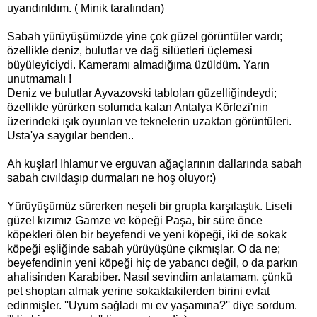
uyandırıldım. ( Minik tarafından)
Sabah yürüyüşümüzde yine çok güzel görüntüler vardı;
özellikle deniz, bulutlar ve dağ silüetleri üçlemesi
büyüleyiciydi. Kameramı almadığıma üzüldüm. Yarın
unutmamalı !
Deniz ve bulutlar Ayvazovski tabloları güzelliğindeydi;
özellikle yürürken solumda kalan Antalya Körfezi'nin
üzerindeki ışık oyunları ve teknelerin uzaktan görüntüleri.
Usta'ya saygılar benden..
Ah kuşlar! Ihlamur ve erguvan ağaçlarının dallarında sabah
sabah cıvıldaşıp durmaları ne hoş oluyor:)
Yürüyüşümüz sürerken neşeli bir grupla karşılaştık. Liseli
güzel kızımız Gamze ve köpeği Paşa, bir süre önce
köpekleri ölen bir beyefendi ve yeni köpeği, iki de sokak
köpeği eşliğinde sabah yürüyüşüne çıkmışlar. O da ne;
beyefendinin yeni köpeği hiç de yabancı değil, o da parkın
ahalisinden Karabiber. Nasıl sevindim anlatamam, çünkü
pet shoptan almak yerine sokaktakilerden birini evlat
edinmişler. ''Uyum sağladı mı ev yaşamına?'' diye sordum.