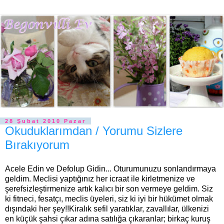
28 Şubat 2010 Pazar
Okuduklarımdan / Yorumu Sizlere
Bırakıyorum
Acele Edin ve Defolup Gidin... Oturumunuzu sonlandırmaya
geldim. Meclisi yaptığınız her icraat ile kirletmenize ve
şerefsizleştirmenize artık kalıcı bir son vermeye geldim. Siz
ki fitneci, fesatçı, meclis üyeleri, siz ki iyi bir hükümet olmak
dışındaki her şey!!Kiralık sefil yaratıklar, zavallılar, ülkenizi
en küçük şahsi çıkar adına satılığa çıkaranlar; birkaç kuruş