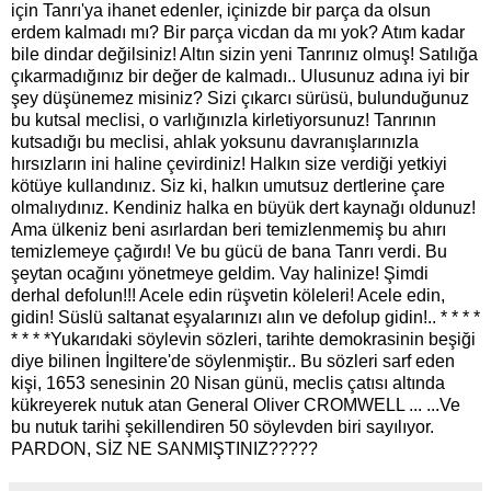
için Tanrı'ya ihanet edenler, içinizde bir parça da olsun
erdem kalmadı mı? Bir parça vicdan da mı yok? Atım kadar
bile dindar değilsiniz! Altın sizin yeni Tanrınız olmuş! Satılığa
çıkarmadığınız bir değer de kalmadı.. Ulusunuz adına iyi bir
şey düşünemez misiniz? Sizi çıkarcı sürüsü, bulunduğunuz
bu kutsal meclisi, o varlığınızla kirletiyorsunuz! Tanrının
kutsadığı bu meclisi, ahlak yoksunu davranışlarınızla
hırsızların ini haline çevirdiniz! Halkın size verdiği yetkiyi
kötüye kullandınız. Siz ki, halkın umutsuz dertlerine çare
olmalıydınız. Kendiniz halka en büyük dert kaynağı oldunuz!
Ama ülkeniz beni asırlardan beri temizlenmemiş bu ahırı
temizlemeye çağırdı! Ve bu gücü de bana Tanrı verdi. Bu
şeytan ocağını yönetmeye geldim. Vay halinize! Şimdi
derhal defolun!!! Acele edin rüşvetin köleleri! Acele edin,
gidin! Süslü saltanat eşyalarınızı alın ve defolup gidin!.. * * * *
* * * *Yukarıdaki söylevin sözleri, tarihte demokrasinin beşiği
diye bilinen İngiltere'de söylenmiştir.. Bu sözleri sarf eden
kişi, 1653 senesinin 20 Nisan günü, meclis çatısı altında
kükreyerek nutuk atan General Oliver CROMWELL ... ...Ve
bu nutuk tarihi şekillendiren 50 söylevden biri sayılıyor.
PARDON, SİZ NE SANMIŞTINIZ?????