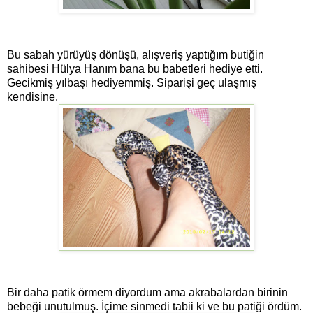
Bu sabah yürüyüş dönüşü, alışveriş yaptığım butiğin
sahibesi Hülya Hanım bana bu babetleri hediye etti.
Gecikmiş yılbaşı hediyemmiş. Siparişi geç ulaşmış
kendisine.
Bir daha patik örmem diyordum ama akrabalardan birinin
bebeği unutulmuş. İçime sinmedi tabii ki ve bu patiği ördüm.