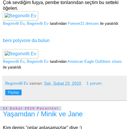
Çok sevdiğim fuşya, pembe tonlarından seçtim bu setteki
öğeleri.
Begonvilli Ev
,
Begonvilli Ev
tarafından
Forever21 dresses
ile yaratıldı
beni polyvore da bulun
Begonvilli Ev
,
Begonvilli Ev
tarafından
American Eagle Outfitters shoes
ile yaratıldı
Begonvilli Ev
zaman:
Salı, Şubat 23, 2010
1 yorum:
Paylaş
22 Şubat 2010 Pazartesi
Yaşamdan / Minik ve Jane
Kim demiş ''onlar anlaşamazlar'' diye :)