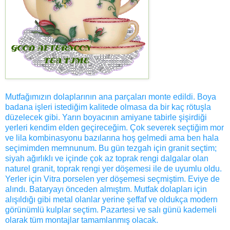
Mutfağımızın dolaplarının ana parçaları monte edildi. Boya
badana işleri istediğim kalitede olmasa da bir kaç rötuşla
düzelecek gibi. Yarın boyacının amiyane tabirle şişirdiği
yerleri kendim elden geçireceğim. Çok severek seçtiğim mor
ve lila kombinasyonu bazılarına hoş gelmedi ama ben hala
seçimimden memnunum. Bu gün tezgah için granit seçtim;
siyah ağırlıklı ve içinde çok az toprak rengi dalgalar olan
naturel granit, toprak rengi yer döşemesi ile de uyumlu oldu.
Yerler için Vitra porselen yer döşemesi seçmiştim. Eviye de
alındı. Bataryayı önceden almıştım. Mutfak dolapları için
alışıldığı gibi metal olanlar yerine şeffaf ve oldukça modern
görünümlü kulplar seçtim. Pazartesi ve salı günü kademeli
olarak tüm montajlar tamamlanmış olacak.