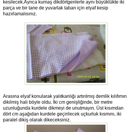
kesilecek.Ayrıca kumaş dikdörtgenlerle aynı büyüklükte iki
parça ve bir tane de yuvarlak taban için elyaf kesip
hazırlamalısınız.
Arasına elyaf konularak yalıtkanlığı artırılmış demlik kılıfımın
dikilmiş hali böyle oldu. İki cm genişliğinde, bir metre
uzunluğunda kurdele dikmeyi de unutmayın. Üst kısımdan
dört cm aşağıdan kurdele geçirilecek uçkurluk kısmını, iki
paralel dikiş olarak dikeceksiniz.