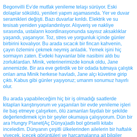
Begonvilli Ev'de mutfak yenileme telaşı sürüyor. Eski
dolaplar söküldü, yenileri yapım aşamasında. Yer ve duvar
seramikleri değişti. Bazı duvarlar kırıldı. Elektrik ve su
tesisatı yeniden yapılandırılıyor. Alışveriş ve nakliye
sırasında, ustaların koordinasyonunda sayısız aksaklıklar
yaşandı, yaşanıyor. Toz, stres ve yorgunluk içinde günler
birbirini kovalıyor. Bu arada sıcacık bir fincan kahvenin,
çayın özlemini çekmek neymiş anladık. Yemek işini hiç
sormayın zaten. Evdeki hayvanlar bile nasibini aldı bu
zorluklardan. Minik, veterinerimizde konuk oldu, Jane
annemizde. Bir ara eve getirdik ve bir odada tutmaya çalıştık
onları ama Minik herkese havladı, Jane alçı küvetine girip
çıktı. Kabus gibi günler yaşıyoruz; umarım sonumuz hayırlı
olur.
Bu arada yapabileceğim hiç bir iş olmadığı saatlerde
kitapları karıştırıyorum ve yaşanılan bir evde yenileme işleri
ile baş etmeye çalışırken, ölü zamanları faydalı bir şekilde
değerlendirmek için bir şeyler okumaya çalışıyorum. Dün bir
ara Hungry Planet(Aç Dünya)adlı bol görselli kitabı
inceledim. Dünyanın çeşitli ülkelerinden ailelerin bir haftalık
yiyecek, içecek görüntüleri ve harcamalarına ait bilgiler